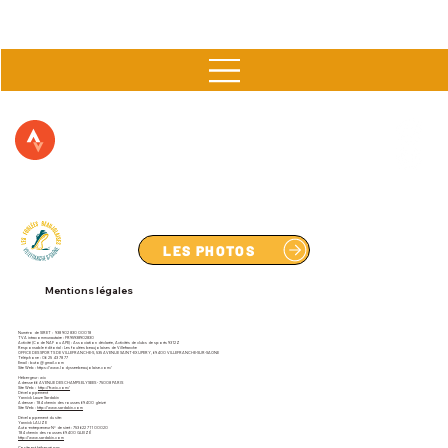
▶  11 & 12 AVRIL 2026 à FLEURIE  ▶
LES PHOTOS
Mentions légales
Numéro de SIRET : 938 902 830 00018
TVA intracommunautaire : FR95938902830
Activité (Code NAF ou APE) : Association déclarée, Activités de clubs de sports 9312Z
Responsable éditorial : Les foulées beaujolaises de Villefranche
OFFICE DES SPORTS DE VILLEFRANCHE-S, 535 AVENUE SAINT-EXUPERY, 69400 VILLEFRANCHE-SUR-SAONE
Téléphone : 06 25 43 78 77
Email : buto@gmail.com
Site Web : https://www.lodysseebeaujolaise.com/
Hébergeur : wix
Adresse 66 AVENUE DES CHAMPS ELYSEES - 75008 PARIS
Site Web :
http://fr.wix.com/
Développement
Yannick Lauze Sardakin
Adresse : 184 chemin des rousses 69400 gleizé
Site Web :
http://www.sardakin.com
Développement du site:
Yannick LAUZE
Auto-entrepreneur N° de siret : 753 622 711 00020
184 chemin des rousses 69400 GLEIZÉ
http://www.sardakin.com
Ce site est hébergé par: