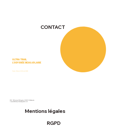
CONTACT
ULTRA TRAIL
L'ODYSSÉE BEAUJOLAISE
Fleurie - Rhône le 11 & 12 avril 2026
OSV - 535 avenue St Exupéry - 69400 Villefranche
odysseebeaujolaise@gmail.com
Mentions légales
RGPD