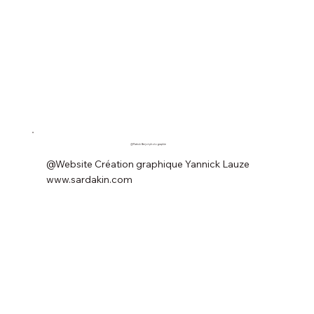
@Patrick Berjot photographie
@Website Création graphique Yannick Lauze
www.sardakin.com