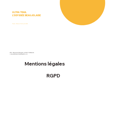
ULTRA TRAIL
L'ODYSSÉE BEAUJOLAISE
Fleurie - Rhône le 11 & 12 avril 2026
OSV - 535 avenue St Exupéry - 69400 Villefranche
odysseebeaujolaise@gmail.com
Mentions légales
RGPD