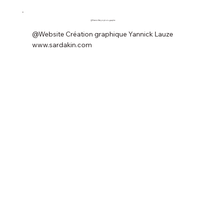
@Patrick Berjot photographie
@Website Création graphique Yannick Lauze
www.sardakin.com