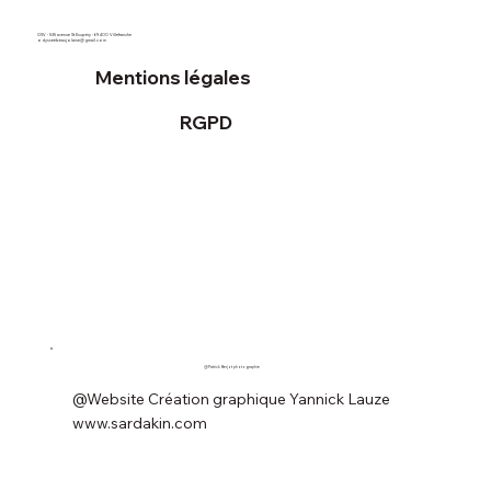
OSV - 535 avenue St Exupéry - 69400 Villefranche
odysseebeaujolaise@gmail.com
Mentions légales
RGPD
@Patrick Berjot photographie
@Website Création graphique Yannick Lauze
www.sardakin.com