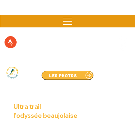
▶  11 & 12 AVRIL 2026 à FLEURIE  ▶
LES PHOTOS
Politique de Confidentialité
Ultra trail
l'odyssée beaujolaise
Dernière Mise à Jour: 10/07/2026