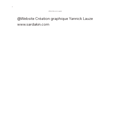
@Patrick Berjot photographie
@Website Création graphique Yannick Lauze
www.sardakin.com