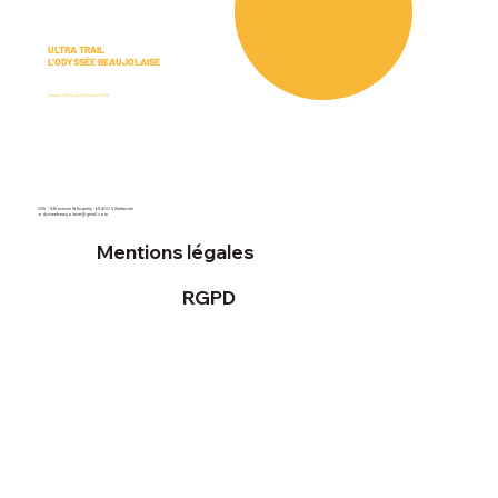
ULTRA TRAIL
L'ODYSSÉE BEAUJOLAISE
Fleurie - Rhône le 11 & 12 avril 2026
OSV - 535 avenue St Exupéry - 69400 Villefranche
odysseebeaujolaise@gmail.com
Mentions légales
RGPD